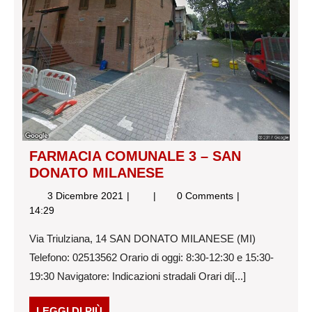
FARMACIA COMUNALE 3 – SAN
DONATO MILANESE
3
FARMACIA
3 Dicembre 2021
0 Comments
Dicembre
COMUNALE
14:29
2021
3
Via Triulziana, 14 SAN DONATO MILANESE (MI)
–
SAN
Telefono: 02513562 Orario di oggi: 8:30-12:30 e 15:30-
DONATO
19:30 Navigatore: Indicazioni stradali Orari di[...]
MILANESE
LEGGI
LEGGI DI PIÙ