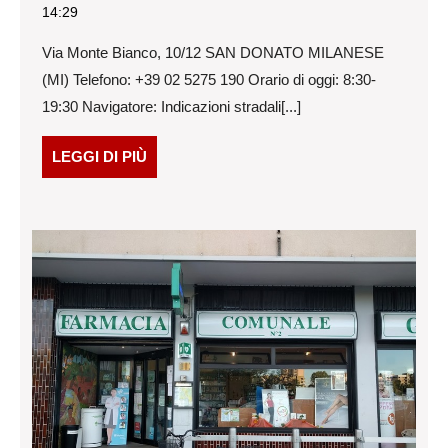
Dicembre
METANOPOLI
14:29
2021
–
Via Monte Bianco, 10/12 SAN DONATO MILANESE
SAN
DONATO
(MI) Telefono: +39 02 5275 190 Orario di oggi: 8:30-
MILANESE
19:30 Navigatore: Indicazioni stradali[...]
LEGGI
LEGGI DI PIÙ
DI
PIÙ