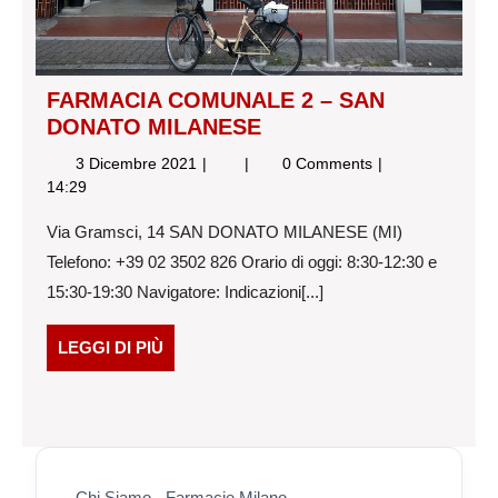
FARMACIA COMUNALE 2 – SAN
DONATO MILANESE
3
FARMACIA
3 Dicembre 2021
0 Comments
Dicembre
COMUNALE
14:29
2021
2
Via Gramsci, 14 SAN DONATO MILANESE (MI)
–
SAN
Telefono: +39 02 3502 826 Orario di oggi: 8:30-12:30 e
DONATO
15:30-19:30 Navigatore: Indicazioni[...]
MILANESE
LEGGI
LEGGI DI PIÙ
DI
PIÙ
Chi Siamo - Farmacie Milano