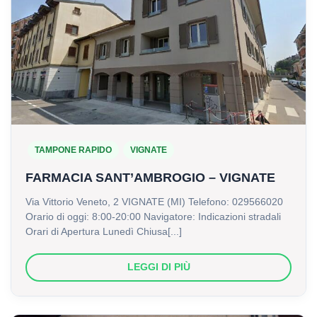
TAMPONE RAPIDO
VIGNATE
FARMA
FARMACIA SANT’AMBROGIO – VIGNATE
SANT’
Via Vittorio Veneto, 2 VIGNATE (MI) Telefono: 029566020
–
Orario di oggi: 8:00-20:00 Navigatore: Indicazioni stradali
VIGNA
Orari di Apertura Lunedì Chiusa[...]
LEGGI
LEGGI DI PIÙ
DI
PIÙ