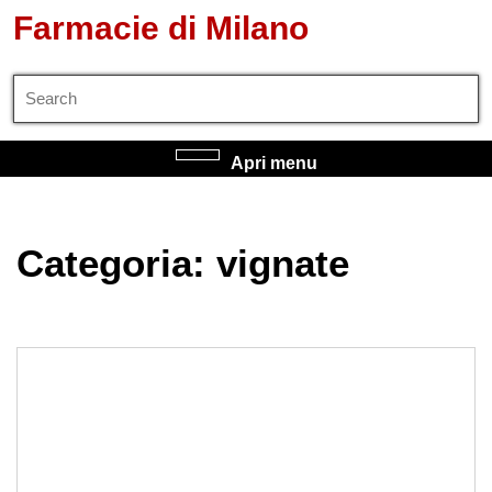
Salta
Farmacie di Milano
al
contenuto
Search
Salta
for:
al
contenuto
Apri
Apri menu
menu
Categoria:
vignate